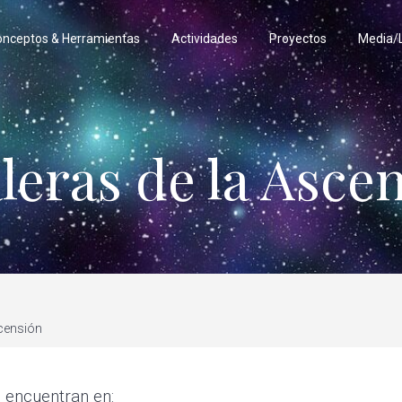
onceptos & Herramientas
Actividades
Proyectos
Media/L
leras de la Asce
scensión
 encuentran en: