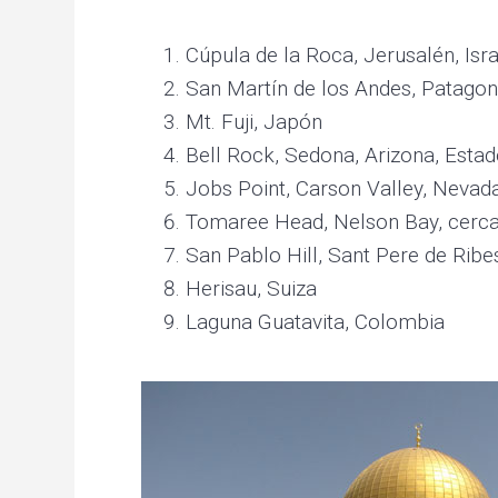
v
n
p
c
i
t
r
Cúpula de la Roca, Jerusalén, Isra
e
g
San Martín de los Andes, Patagon
a
t
a
Mt. Fuji, Japón
i
n
t
Bell Rock, Sedona, Arizona, Esta
g
p
i
Jobs Point, Carson Valley, Nevad
e
r
o
Tomaree Head, Nelson Bay, cerca 
s
o
n
San Pablo Hill, Sant Pere de Ribe
n
a
Herisau, Suiza
l
a
Laguna Guatavita, Colombia
n
d
p
l
a
n
e
t
a
r