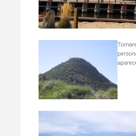
Tomaree
persona
aparec