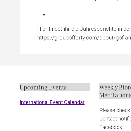
v
n
u
p
i
t
c
r
g
e
a
Hier findet ihr die Jahresberichte in d
a
t
i
https://groupofforty.com/about/gof-an
t
n
g
i
p
e
o
r
s
n
o
n
a
l
F
Upcoming Events
Weekly Biore
a
n
Meditation
d
o
International Event Calendar
p
l
Please check 
o
a
n
Contact notifi
e
t
t
Facebook.
a