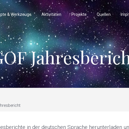
pte & Werkzeuge
Aktivitäten
Projekte
Quellen
Imp
GOF Jahresberich
hresbericht
esberichte in der deutschen Sprache herunterladen un