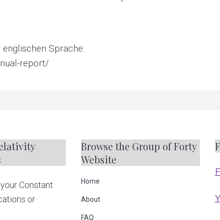
er englischen Sprache:
nual-report/
lativity
Browse the Group of Forty
F
s
Website
F
Home
your Constant
Y
cations or
About
FAQ