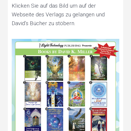
e
v
n
Klicken Sie auf das Bild um auf der
r
s
o
i
t
Webseite des Verlags zu gelangen und
n
a
l
g
David’s Bücher zu stöbern.
a
n
d
a
p
l
a
t
n
e
t
i
a
r
y
o
h
e
a
n
l
i
n
g