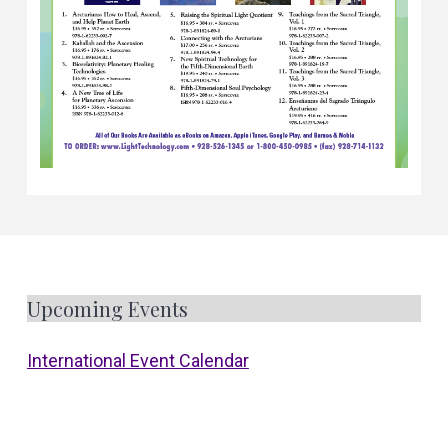
F
Upcoming Events
o
International Event Calendar
o
t