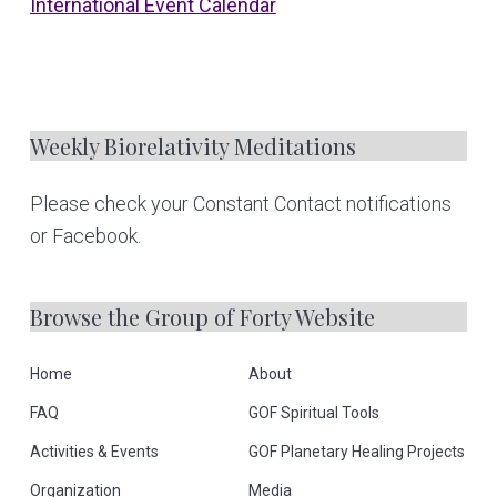
o
International Event Calendar
o
t
e
Weekly Biorelativity Meditations
r
Please check your Constant Contact notifications
or Facebook.
Browse the Group of Forty Website
Home
About
FAQ
GOF Spiritual Tools
Activities & Events
GOF Planetary Healing Projects
Organization
Media