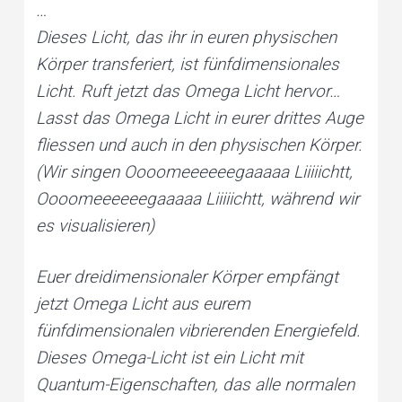
e
…
v
n
r
s
o
Dieses Licht, das ihr in euren physischen
i
t
n
a
l
Körper transferiert, ist fünfdimensionales
g
a
n
d
Licht. Ruft jetzt das Omega Licht hervor…
a
p
l
a
Lasst das Omega Licht in eurer drittes Auge
t
n
e
t
fliessen und auch in den physischen Körper.
i
a
r
y
(Wir singen Oooomeeeeeegaaaaa Liiiiichtt,
o
h
e
a
Oooomeeeeeegaaaaa Liiiiichtt, während wir
n
l
i
n
es visualisieren)
g
Euer dreidimensionaler Körper empfängt
jetzt Omega Licht aus eurem
fünfdimensionalen vibrierenden Energiefeld.
Dieses Omega-Licht ist ein Licht mit
Quantum-Eigenschaften, das alle normalen