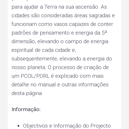
e
v
n
r
para ajudar a Terra na sua ascensão. As
s
o
i
t
n
cidades são consideradas áreas sagradas e
a
l
g
a
funcionam como vasos capazes de conter
n
d
a
p
padrões de pensamento e energia da 5ª
l
a
t
n
dimensão, elevando o campo de energia
e
t
i
a
espiritual de cada cidade e,
r
y
o
h
subsequentemente, elevando a energia do
e
a
n
l
nosso planeta. O processo de criação de
i
n
g
um PCOL/PORL é explicado com mais
detalhe no manual e outras informações
desta página.
Informação:
Objectivos e Informação do Projecto